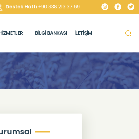
Destek Hattı
+90 338 213 37 69
HIZMETLER
BILGI BANKASI
İLETIŞIM
urumsal