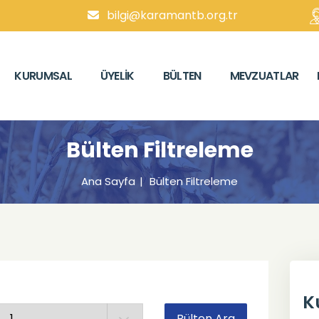
bilgi@karamantb.org.tr
KURUMSAL
ÜYELIK
BÜLTEN
MEVZUATLAR
Bülten Filtreleme
Ana Sayfa
Bülten Filtreleme
K
Bülten Ara