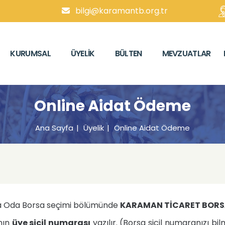
bilgi@karamantb.org.tr
KURUMSAL
ÜYELIK
BÜLTEN
MEVZUATLAR
Online Aidat Ödeme
Ana Sayfa
Üyelik
Online Aidat Ödeme
a Oda Borsa seçimi bölümünde
KARAMAN TİCARET BORS
nın
üye sicil numarası
yazılır. (Borsa sicil numaranızı bil