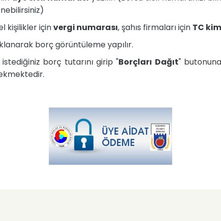
ebilirsiniz)
işilikler için
vergi numarası
, şahıs firmaları için
TC kim
klanarak borç görüntüleme yapılır.
ediğiniz borç tutarını girip "
Borçları Dağıt
" butonun
ekmektedir.