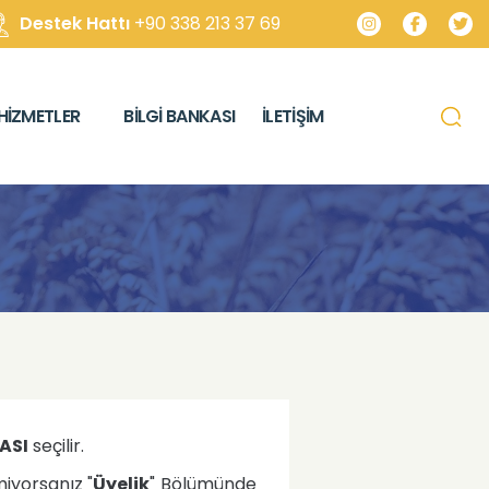
Destek Hattı
+90 338 213 37 69
HIZMETLER
BILGI BANKASI
İLETIŞIM
ASI
seçilir.
miyorsanız "
Üyelik
" Bölümünde