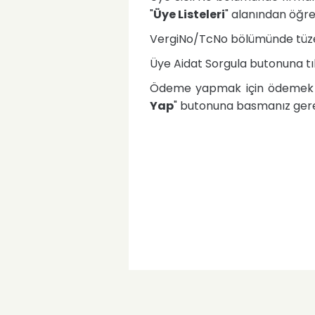
"
Üye Listeleri
" alanından öğren
VergiNo/TcNo bölümünde tüzel k
Üye Aidat Sorgula butonuna tı
Ödeme yapmak için ödemek ist
Yap
" butonuna basmanız ger