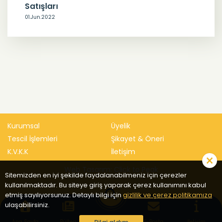
Satışları
01.Jun.2022
Kurumsal
Üyelik
Tescil İşlemleri
Şikayet & Öneri
K.V.K.K
İletişim
Web Tasarım: Click to Peak
Sitemizden en iyi şekilde faydalanabilmeniz için çerezler
kullanılmaktadır. Bu siteye giriş yaparak çerez kullanımını kabul
etmiş sayılıyorsunuz. Detaylı bilgi için
gizlilik ve çerez politikamıza
ulaşabilirsiniz.
Ana Sayfa
Bülten
Sitede Ara
E-Posta
İletişim