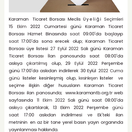
Karaman
Ticaret
Borsası
Meclis
Üyeliği
Seçimleri
15
Ekim
2022
Cumartesi
günü
Karaman
Ticaret
Borsası
Hizmet
Binasında
saat
09:00'da
ba
ş
layıp
saat
17:00'da
sona
erecek
olup;
Karaman
Ticaret
Borsası
üye
listesi
27
Eylül
2022
Salı
günü
Karaman
Ticaret Borsası
İlan
panosunda saat
08:00'da
askıya
çıkartılmış
olup
,
29
Eylül
2022
Perşembe
günü
17:00'da
askıdan
indirilerek
30
Eylül
2022
Cuma
günü
listeler
kesinleşmiş
olup
,
kesinleşen
listeler
ve
seçime
ilişkin
diğer
hususların
Karaman
Ticaret
Borsası
ilan
panosunda;
www.karamantb
.
org.tr
web
sayfasında
11
Ekim
2022
Salı
günü
saat
08:00'da
askı
ya
çıkartılarak
,
13
Ekim
2022
Perşembe
günü
s
aat
17:00
askıdan
indirilmesi
ve
Ek'teki
ilan
metninin
en az bir tane yerel basın yayın organında
y
ayınlanması hakkında.