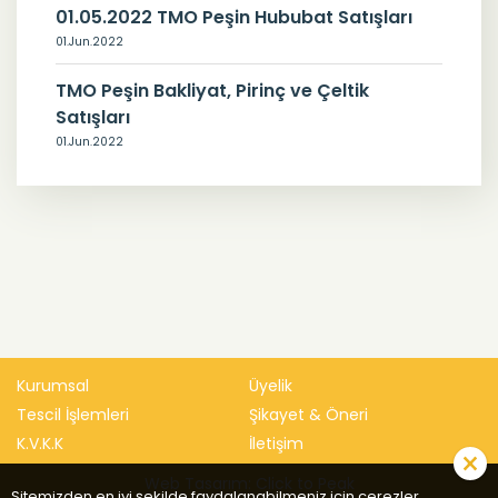
01.05.2022 TMO Peşin Hububat Satışları
01.Jun.2022
TMO Peşin Bakliyat, Pirinç ve Çeltik
Satışları
01.Jun.2022
Kurumsal
Üyelik
Tescil İşlemleri
Şikayet & Öneri
K.V.K.K
İletişim
Web Tasarım: Click to Peak
Sitemizden en iyi şekilde faydalanabilmeniz için çerezler